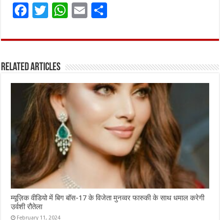
F
T
W
E
S
a
w
h
m
h
ce
it
at
ai
ar
b
te
s
l
e
Related Articles
o
r
A
o
p
k
p
म्यूज़िक वीडियो में बिग बॉस-17 के विजेता मुनव्वर फारुकी के साथ धमाल करेगी
उर्वशी रौतेला
February 11, 2024