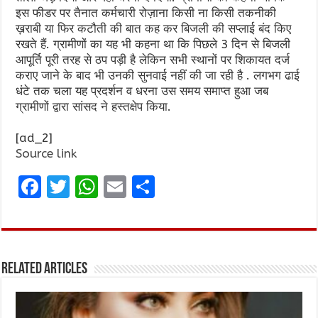
इस फीडर पर तैनात कर्मचारी रोज़ाना किसी ना किसी तकनीकी
ख़राबी या फिर कटौती की बात कह कर बिजली की सप्लाई बंद किए
रखते हैं. ग्रामीणों का यह भी कहना था कि पिछले 3 दिन से बिजली
आपूर्ति पूरी तरह से ठप पड़ी है लेकिन सभी स्थानों पर शिकायत दर्ज
कराए जाने के बाद भी उनकी सुनवाई नहीं की जा रही है . लगभग ढाई
धंटे तक चला यह प्रदर्शन व धरना उस समय समाप्त हुआ जब
ग्रामीणों द्वारा सांसद ने हस्तक्षेप किया.
[ad_2]
Source link
F
T
W
E
S
a
w
h
m
h
ce
it
at
ai
ar
b
te
s
l
e
Related Articles
o
r
A
o
p