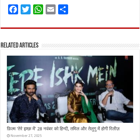
F
T
W
E
S
a
w
h
m
h
ce
it
at
ai
ar
b
te
s
l
e
Related Articles
o
r
A
o
p
k
p
फ़िल्म ‘तेरे इश्क़ में’ 28 नवंबर को हिन्दी, तमिल और तेलुगु में होगी रिलीज़
November 27, 2025