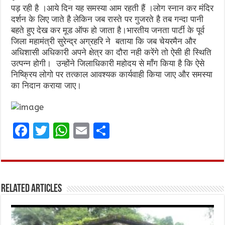
पड़ रही है ।आये दिन यह समस्या आम रहती हैं ।लोग स्नान कर मंदिर
दर्शन के लिए जाते है लेकिन जब रास्ते पर गुजरते है तब गन्दा पानी
बहते हुए देख कर मूड ऑफ हो जाता है।भारतीय जनता पार्टी के पूर्व
जिला महामंत्री सुरेन्द्र अग्रहरि ने बताया कि जब चेयरमैन और
अधिशासी अधिकारी अपने क्षेत्र का दौरा नही करेंगे तो ऐसी ही स्थिति
उत्पन्न होगी। उन्होंने जिलाधिकारी महोदय से माँग किया है कि ऐसे
निष्क्रिय लोगो पर तत्काल आवश्यक कार्यवाही किया जाए और समस्या
का निदान कराया जाए।
F
T
W
E
S
a
w
h
m
h
ce
it
at
ai
ar
b
te
s
l
e
Related Articles
o
r
A
o
p