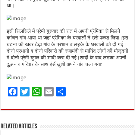
था।
इसी सिलसिले में प्रेमी गुरुवार की रात में अपनी प्रेमिका से मिलने
कांचन गांव आया था जहां प्रेमिका के घरवालों ने उसे पकड़ लिया।इस
घटना की खबर टेढ़ा गांव के प्रधान व लड़के के घरवालों को दी गई।
दोनो प्रधानो व दोनो परिवारो की रजामंदी से मानिंद लोगों की मौजूदगी
में दोनो प्रेमी युगल की शादी करा दी गई।शादी के बाद लड़का अपनी
दुल्हन व परिवार के साथ हंसीखुशी अपने गांव चला गयाः
F
T
W
E
S
a
w
h
m
h
ce
it
at
ai
ar
b
te
s
l
e
Related Articles
o
r
A