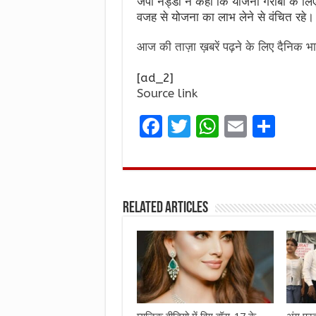
जेपी नड्डा ने कहा कि योजना गरीबों के लि
वजह से योजना का लाभ लेने से वंचित रहे।
आज की ताज़ा ख़बरें पढ़ने के लिए दैनिक भा
[ad_2]
Source link
F
T
W
E
S
a
w
h
m
h
ce
it
at
ai
ar
b
te
s
l
e
Related Articles
o
r
A
o
p
k
p