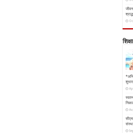
जीवन 
श्राद्
Oc
शिक्षा
*अभि
शुभार
Ap
स्वतन
निकाल
Au
सीएम 
संस्था
Se