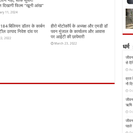
दर्शन नहीं, साफ सुथरा
न दिखागी फिल्म “खूनी आंख”
ary 11, 2024
ं 184 बिलियन डॉलर के कार्बन
हीरो मोटोकॉर्प के अध्यक्ष और एमडी डॉ
ील उत्पाद निवेश दांव पर
पवन मुंजाल के कार्यालय और आवास
पर आईटी की छापेमारी
22, 2022
March 23, 2022
धर्म
जीवन 
से दै
Au
व्रत क
नौ दि
Oc
जीवन 
ऋषि औ
Oc
जीवन 
पहले 
Oc