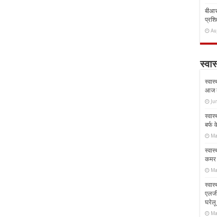
बीआरस
प्रशिक
Au
स्वास
स्वास
आज क
Ju
स्वास
बर्फ
Ma
स्वास
कमर औ
Ma
स्वास
एलर्
घरेल
Ma