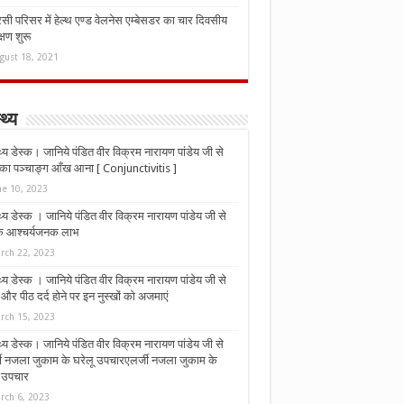
ी परिसर में हेल्थ एण्ड वेलनेस एम्बेसडर का चार दिवसीय
्षण शुरू
gust 18, 2021
्थ्य
्थ्य डेस्क। जानिये पंडित वीर विक्रम नारायण पांडेय जी से
ा पञ्चाङ्ग आँख आना [ Conjunctivitis ]
ne 10, 2023
्थ्य डेस्क । जानिये पंडित वीर विक्रम नारायण पांडेय जी से
 के आश्चर्यजनक लाभ
rch 22, 2023
्थ्य डेस्क । जानिये पंडित वीर विक्रम नारायण पांडेय जी से
र पीठ दर्द होने पर इन नुस्‍खों को अजमाएं
rch 15, 2023
्थ्य डेस्क। जानिये पंडित वीर विक्रम नारायण पांडेय जी से
जी नजला जुकाम के घरेलू उपचारएलर्जी नजला जुकाम के
ू उपचार
rch 6, 2023