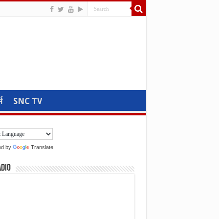
म
SNC TV
ed by
Translate
adio