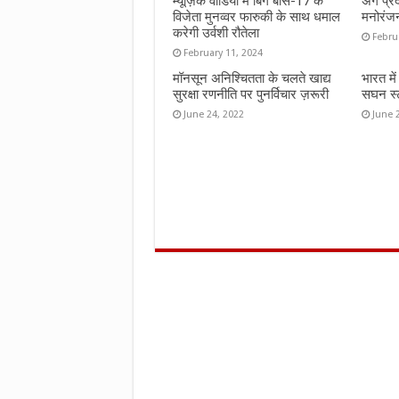
म्यूज़िक वीडियो में बिग बॉस-17 के
अंग प्र
विजेता मुनव्वर फारुकी के साथ धमाल
मनोरंज
करेगी उर्वशी रौतेला
Febru
February 11, 2024
मॉनसून अनिश्चितता के चलते खाद्य
भारत मे
सुरक्षा रणनीति पर पुनर्विचार ज़रूरी
सघन स्ट
June 24, 2022
June 