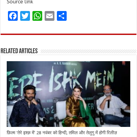
Source link
F
T
W
E
S
a
w
h
m
h
ce
it
at
ai
ar
b
te
s
l
e
Related Articles
o
r
A
o
p
k
p
फ़िल्म ‘तेरे इश्क़ में’ 28 नवंबर को हिन्दी, तमिल और तेलुगु में होगी रिलीज़