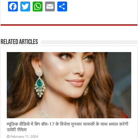
F
T
W
E
S
a
w
h
m
h
ce
it
at
ai
ar
b
te
s
l
e
Related Articles
o
r
A
o
p
k
p
म्यूज़िक वीडियो में बिग बॉस-17 के विजेता मुनव्वर फारुकी के साथ धमाल करेगी
उर्वशी रौतेला
February 11, 2024