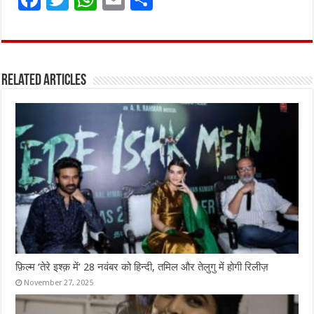
a
w
h
m
h
ce
it
at
ai
ar
b
te
s
l
e
Related Articles
o
r
A
o
p
k
p
फ़िल्म ‘तेरे इश्क़ में’ 28 नवंबर को हिन्दी, तमिल और तेलुगु में होगी रिलीज़
November 27, 2025