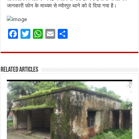
जानकारी फोन के माध्यम से म्योरपुर थाने को दे दिया गया है।
F
T
W
E
S
a
w
h
m
h
ce
it
at
ai
ar
b
te
s
l
e
Related Articles
o
r
A
o
p
k
p