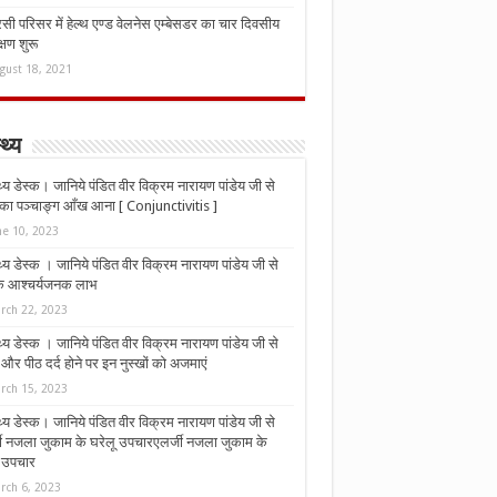
ी परिसर में हेल्थ एण्ड वेलनेस एम्बेसडर का चार दिवसीय
्षण शुरू
gust 18, 2021
्थ्य
्थ्य डेस्क। जानिये पंडित वीर विक्रम नारायण पांडेय जी से
ा पञ्चाङ्ग आँख आना [ Conjunctivitis ]
ne 10, 2023
्थ्य डेस्क । जानिये पंडित वीर विक्रम नारायण पांडेय जी से
 के आश्चर्यजनक लाभ
rch 22, 2023
्थ्य डेस्क । जानिये पंडित वीर विक्रम नारायण पांडेय जी से
र पीठ दर्द होने पर इन नुस्‍खों को अजमाएं
rch 15, 2023
्थ्य डेस्क। जानिये पंडित वीर विक्रम नारायण पांडेय जी से
जी नजला जुकाम के घरेलू उपचारएलर्जी नजला जुकाम के
ू उपचार
rch 6, 2023