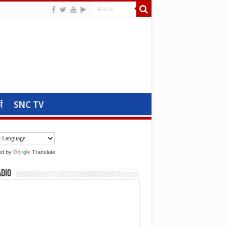
म
SNC TV
ed by
Translate
adio