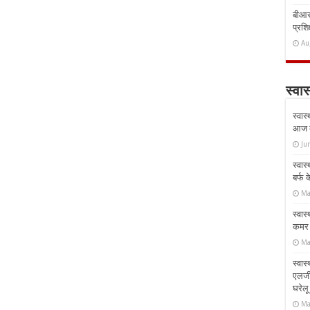
बीआरस
प्रशिक
Au
स्वास
स्वास
आज क
Ju
स्वास
बर्फ
Ma
स्वास
कमर औ
Ma
स्वास
एलर्
घरेल
Ma