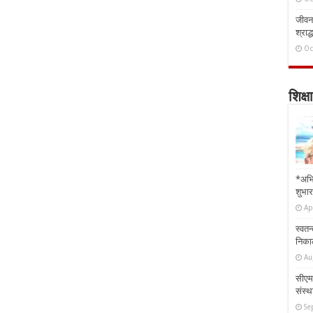
जीवन 
श्राद्
Oc
शिक्षा
*अभि
शुभार
Ap
स्वतन
निकाल
Au
सीएम 
संस्था
Se