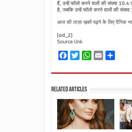
हैं, उन्हें फॉलो करने वालों की संख्या 10
है, जबकि उन्हें फॉलो करने वालों की संख्या
आज की ताज़ा ख़बरें पढ़ने के लिए दैनिक भा
[ad_2]
Source link
F
T
W
E
S
a
w
h
m
h
ce
it
at
ai
ar
b
te
s
l
e
Related Articles
o
r
A
o
p
k
p