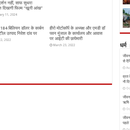
दर्शन नहीं, साफ सुथरा
न दिखागी फिल्म “खूनी आंख”
ary 11, 2024
ं 184 बिलियन डॉलर के कार्बन
हीरो मोटोकॉर्प के अध्यक्ष और एमडी डॉ
ील उत्पाद निवेश दांव पर
पवन मुंजाल के कार्यालय और आवास
पर आईटी की छापेमारी
22, 2022
धर्म
March 23, 2022
जीवन 
से दै
Au
व्रत क
नौ दि
Oc
जीवन 
ऋषि औ
Oc
जीवन 
पहले 
Oc