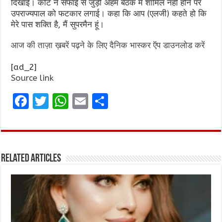
दिखाई। कोेर्ट ने सफाई से जुड़ी अहम बैठक में शामिल नहीं होने पर
उपराज्यपाल को फटकार लगाई। कहा कि आप (एलजी) कहते हो कि
मेरे पास शक्ति है, मैं सुपरमैन हूं।
आज की ताज़ा ख़बरें पढ़ने के लिए दैनिक भास्कर ऍप डाउनलोड करें
[ad_2]
Source link
F
T
W
E
S
a
w
h
m
h
ce
it
at
ai
ar
b
te
s
l
e
Related Articles
o
r
A
o
p
k
p