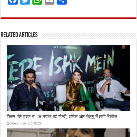
a
w
h
m
h
ce
it
at
ai
ar
b
te
s
l
e
Related Articles
o
r
A
o
p
k
p
फ़िल्म ‘तेरे इश्क़ में’ 28 नवंबर को हिन्दी, तमिल और तेलुगु में होगी रिलीज़
November 27, 2025