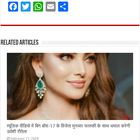
F
T
W
E
S
a
w
h
m
h
ce
it
at
ai
ar
b
te
s
l
e
Related Articles
o
r
A
o
p
k
p
म्यूज़िक वीडियो में बिग बॉस-17 के विजेता मुनव्वर फारुकी के साथ धमाल करेगी
उर्वशी रौतेला
February 11, 2024