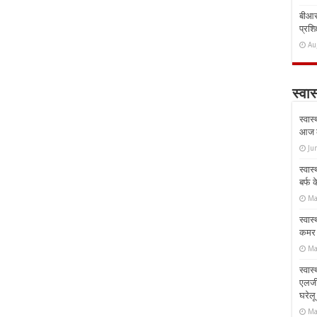
बीआरस
प्रशिक
Au
स्वास
स्वास
आज क
Ju
स्वास
बर्फ
Ma
स्वास
कमर औ
Ma
स्वास
एलर्
घरेल
Ma