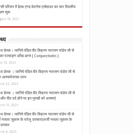
ी परिसर में हेल्थ एण्ड वेलनेस एम्बेसडर का चार दिवसीय
्षण शुरू
gust 18, 2021
्थ्य
्थ्य डेस्क। जानिये पंडित वीर विक्रम नारायण पांडेय जी से
ा पञ्चाङ्ग आँख आना [ Conjunctivitis ]
ne 10, 2023
्थ्य डेस्क । जानिये पंडित वीर विक्रम नारायण पांडेय जी से
 के आश्चर्यजनक लाभ
rch 22, 2023
्थ्य डेस्क । जानिये पंडित वीर विक्रम नारायण पांडेय जी से
र पीठ दर्द होने पर इन नुस्‍खों को अजमाएं
rch 15, 2023
्थ्य डेस्क। जानिये पंडित वीर विक्रम नारायण पांडेय जी से
जी नजला जुकाम के घरेलू उपचारएलर्जी नजला जुकाम के
ू उपचार
rch 6, 2023