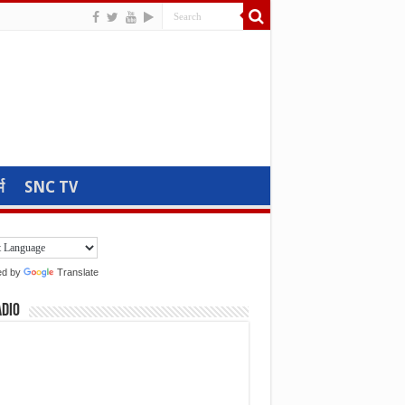
म
SNC TV
ed by
Translate
adio