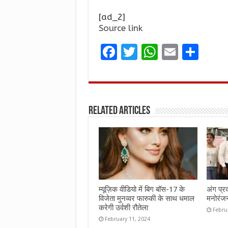
[ad_2]
Source link
F
T
W
E
S
a
w
h
m
h
ce
it
at
ai
ar
b
te
s
l
e
Related Articles
o
r
A
o
p
k
p
म्यूज़िक वीडियो में बिग बॉस-17 के
अंग प्र
विजेता मुनव्वर फारुकी के साथ धमाल
मनोरंज
करेगी उर्वशी रौतेला
Febru
February 11, 2024