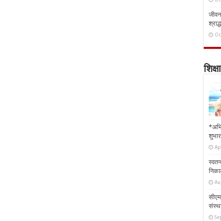
जीवन 
श्राद्
Oc
शिक्षा
*अभि
शुभार
Ap
स्वतन
निकाल
Au
सीएम 
संस्था
Se