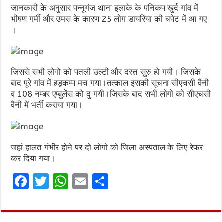
जानकारी के अनुसार पन्नूगंज थाना इलाके के पनिकप खुर्द गांव में
भीषण गर्मी और उमस के कारण 25 लोग डायरिया की चपेट में आ गए
।
जिससे सभी लोगो को पतली उल्टी और दस्त सुरु हो गयी। जिसके
बाद पूरे गांव में हड़कम्प मच गया।तत्काल इसकी सूचना सीएचसी वैनी
व 108 नम्बर एम्बुलेंस को दु गयी।जिसके बाद सभी लोगो को सीएचसी
वैनी में भर्ती कराया गया।
जहां हालत गंभीर होने पर दो लोगो को जिला अस्पताल के लिए रेफर
कर दिया गया।
F
T
W
E
S
a
w
h
m
h
ce
it
at
ai
ar