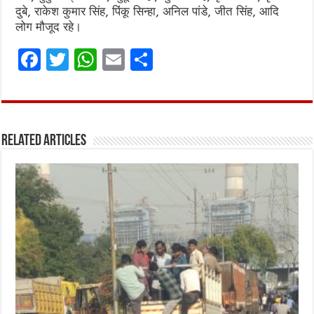
दुबे, राकेश कुमार सिंह, पिंकू सिन्हा, अनिल पांडे, जीत सिंह, आदि
लोग मौजूद रहे।
F
T
W
E
S
a
w
h
m
h
ce
it
at
ai
ar
b
te
s
l
e
Related Articles
o
r
A
o
p
k
p