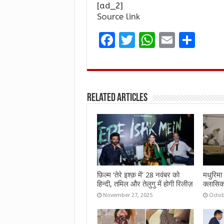
[ad_2]
Source link
F
T
W
E
S
a
w
h
m
h
ce
it
at
ai
ar
b
te
s
l
e
Related Articles
o
r
A
o
p
k
p
फ़िल्म ‘तेरे इश्क़ में’ 28 नवंबर को
मधुरिमा 
हिन्दी, तमिल और तेलुगु में होगी रिलीज़
क्लासिक
November 27, 2025
Octob