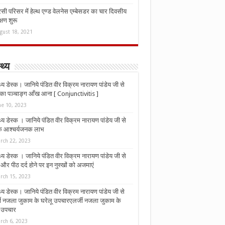
ी परिसर में हेल्थ एण्ड वेलनेस एम्बेसडर का चार दिवसीय
्षण शुरू
gust 18, 2021
्थ्य
्थ्य डेस्क। जानिये पंडित वीर विक्रम नारायण पांडेय जी से
ा पञ्चाङ्ग आँख आना [ Conjunctivitis ]
ne 10, 2023
्थ्य डेस्क । जानिये पंडित वीर विक्रम नारायण पांडेय जी से
 के आश्चर्यजनक लाभ
rch 22, 2023
्थ्य डेस्क । जानिये पंडित वीर विक्रम नारायण पांडेय जी से
र पीठ दर्द होने पर इन नुस्‍खों को अजमाएं
rch 15, 2023
्थ्य डेस्क। जानिये पंडित वीर विक्रम नारायण पांडेय जी से
जी नजला जुकाम के घरेलू उपचारएलर्जी नजला जुकाम के
ू उपचार
rch 6, 2023