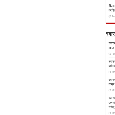
बीआरस
प्रशिक
Au
स्वास
स्वास
आज क
Ju
स्वास
बर्फ
Ma
स्वास
कमर औ
Ma
स्वास
एलर्
घरेल
Ma