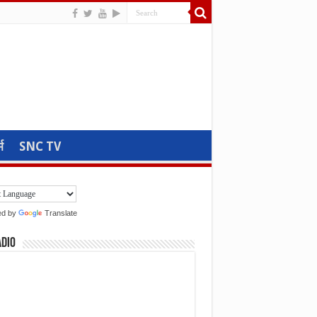
म
SNC TV
ed by
Translate
adio