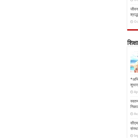
जीवन 
श्राद्
Oc
शिक्षा
*अभि
शुभार
Ap
स्वतन
निकाल
Au
सीएम 
संस्था
Se