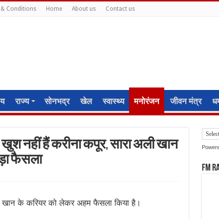
& Conditions
Home
About us
Contact us
ीय
राज्य
सोनभद्र
खेल
स्वास्थ्य
मनोरंजन
जीवन मंत्र
धर्
से खुश नहीं हैं करीना कपूर, सारा अली खान
Power
ड़ा फैसला
FM R
ली खान के करियर को लेकर अहम फैसला किया है।