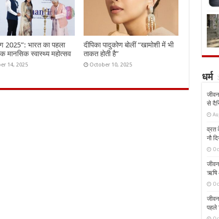
ंग 2025”: भारत का पहला
दीपिका पादुकोण बोलीं “खामोशी में भी
तिक मानसिक स्वास्थ्य महोत्सव
ताकत होती है”
er 14, 2025
October 10, 2025
धर्म
जीवन 
से दै
Au
व्रत क
नौ दि
Oc
जीवन 
ऋषि औ
Oc
जीवन 
पहले 
Oc