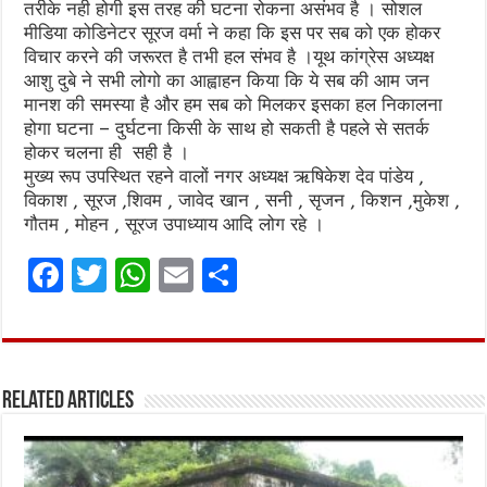
तरीके नही होगी इस तरह की घटना रोकना असंभव है । सोशल
मीडिया कोडिनेटर सूरज वर्मा ने कहा कि इस पर सब को एक होकर
विचार करने की जरूरत है तभी हल संभव है ।यूथ कांग्रेस अध्यक्ष
आशु दुबे ने सभी लोगो का आह्वाहन किया कि ये सब की आम जन
मानश की समस्या है और हम सब को मिलकर इसका हल निकालना
होगा घटना – दुर्घटना किसी के साथ हो सकती है पहले से सतर्क
होकर चलना ही सही है ।
मुख्य रूप उपस्थित रहने वालों नगर अध्यक्ष ऋषिकेश देव पांडेय ,
विकाश , सूरज ,शिवम , जावेद खान , सनी , सृजन , किशन ,मुकेश ,
गौतम , मोहन , सूरज उपाध्याय आदि लोग रहे ।
F
T
W
E
S
a
w
h
m
h
ce
it
at
ai
ar
b
te
s
l
e
Related Articles
o
r
A
o
p
k
p