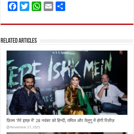
F
T
W
E
S
a
w
h
m
h
ce
it
at
ai
ar
b
te
s
l
e
Related Articles
o
r
A
o
p
k
p
फ़िल्म ‘तेरे इश्क़ में’ 28 नवंबर को हिन्दी, तमिल और तेलुगु में होगी रिलीज़
November 27, 2025