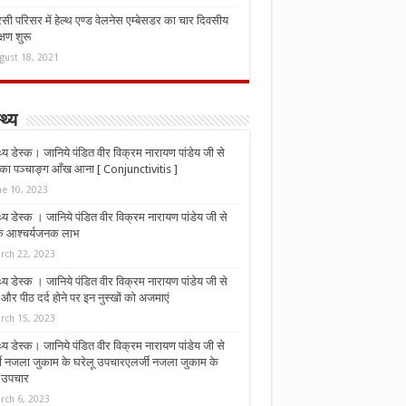
ी परिसर में हेल्थ एण्ड वेलनेस एम्बेसडर का चार दिवसीय
्षण शुरू
gust 18, 2021
्थ्य
्थ्य डेस्क। जानिये पंडित वीर विक्रम नारायण पांडेय जी से
ा पञ्चाङ्ग आँख आना [ Conjunctivitis ]
ne 10, 2023
्थ्य डेस्क । जानिये पंडित वीर विक्रम नारायण पांडेय जी से
 के आश्चर्यजनक लाभ
rch 22, 2023
्थ्य डेस्क । जानिये पंडित वीर विक्रम नारायण पांडेय जी से
र पीठ दर्द होने पर इन नुस्‍खों को अजमाएं
rch 15, 2023
्थ्य डेस्क। जानिये पंडित वीर विक्रम नारायण पांडेय जी से
जी नजला जुकाम के घरेलू उपचारएलर्जी नजला जुकाम के
ू उपचार
rch 6, 2023