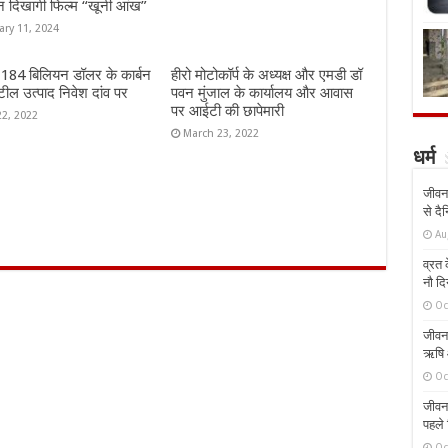
न दिखागी फिल्म “खूनी आंख”
ary 11, 2024
ं 184 बिलियन डॉलर के कार्बन
हीरो मोटोकॉर्प के अध्यक्ष और एमडी डॉ
ील उत्पाद निवेश दांव पर
पवन मुंजाल के कार्यालय और आवास
पर आईटी की छापेमारी
22, 2022
March 23, 2022
धर्म
जीवन 
से दै
Au
व्रत क
नौ दि
Oc
जीवन 
ऋषि औ
Oc
जीवन 
पहले 
Oc