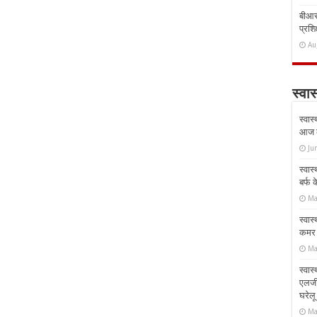
बीआरस
प्रशिक
Au
स्वास
स्वास
आज क
Ju
स्वास
बर्फ
Ma
स्वास
कमर औ
Ma
स्वास
एलर्
घरेल
Ma