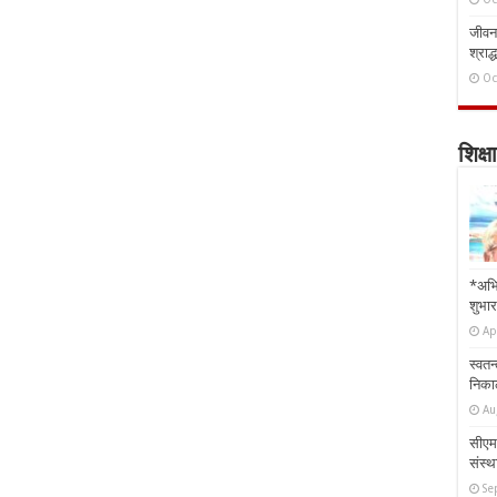
जीवन 
श्राद्
Oc
शिक्षा
*अभि
शुभार
Ap
स्वतन
निकाल
Au
सीएम 
संस्था
Se