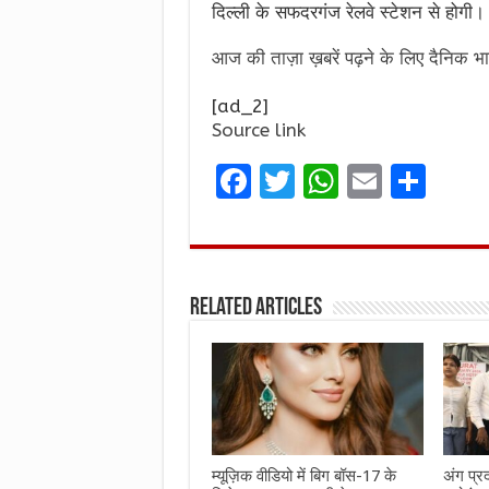
दिल्ली के सफदरगंज रेलवे स्टेशन से होगी।
आज की ताज़ा ख़बरें पढ़ने के लिए दैनिक भा
[ad_2]
Source link
F
T
W
E
S
a
w
h
m
h
ce
it
at
ai
ar
b
te
s
l
e
Related Articles
o
r
A
o
p
k
p
म्यूज़िक वीडियो में बिग बॉस-17 के
अंग प्र