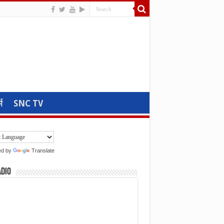
म
SNC TV
ed by
Translate
adio