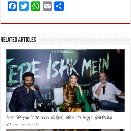
F
T
W
E
S
a
w
h
m
h
ce
it
at
ai
ar
b
te
s
l
e
Related Articles
o
r
A
o
p
k
p
फ़िल्म ‘तेरे इश्क़ में’ 28 नवंबर को हिन्दी, तमिल और तेलुगु में होगी रिलीज़
November 27, 2025