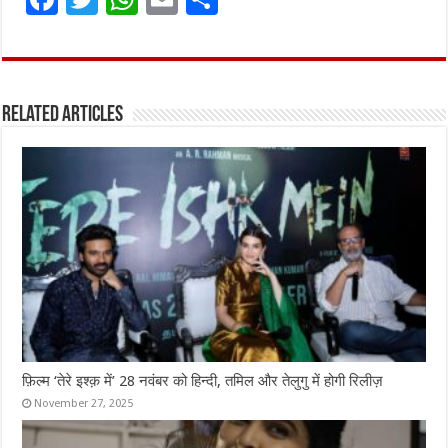
a
w
h
m
h
ce
it
at
ai
ar
b
te
s
l
e
Related Articles
o
r
A
o
p
k
p
फ़िल्म ‘तेरे इश्क़ में’ 28 नवंबर को हिन्दी, तमिल और तेलुगु में होगी रिलीज़
November 27, 2025