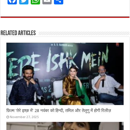
a
w
h
m
h
ce
it
at
ai
ar
b
te
s
l
e
Related Articles
o
r
A
o
p
k
p
फ़िल्म ‘तेरे इश्क़ में’ 28 नवंबर को हिन्दी, तमिल और तेलुगु में होगी रिलीज़
November 27, 2025