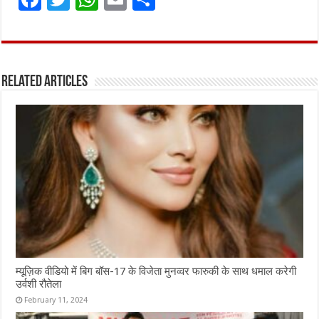
a
w
h
m
h
ce
it
at
ai
ar
b
te
s
l
e
Related Articles
o
r
A
o
p
k
p
म्यूज़िक वीडियो में बिग बॉस-17 के विजेता मुनव्वर फारुकी के साथ धमाल करेगी
उर्वशी रौतेला
February 11, 2024