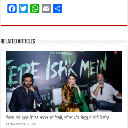
F
T
W
E
S
a
w
h
m
h
ce
it
at
ai
ar
b
te
s
l
e
Related Articles
o
r
A
o
p
k
p
फ़िल्म ‘तेरे इश्क़ में’ 28 नवंबर को हिन्दी, तमिल और तेलुगु में होगी रिलीज़
November 27, 2025