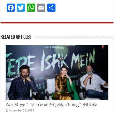
F
T
W
E
S
a
w
h
m
h
ce
it
at
ai
ar
b
te
s
l
e
Related Articles
o
r
A
o
p
k
p
फ़िल्म ‘तेरे इश्क़ में’ 28 नवंबर को हिन्दी, तमिल और तेलुगु में होगी रिलीज़
November 27, 2025