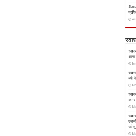
बीआरस
प्रशिक
Au
स्वास
स्वास
आज क
Ju
स्वास
बर्फ
Ma
स्वास
कमर औ
Ma
स्वास
एलर्
घरेल
Ma