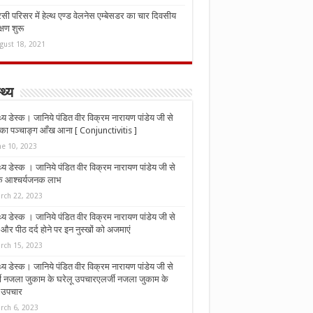
ी परिसर में हेल्थ एण्ड वेलनेस एम्बेसडर का चार दिवसीय
्षण शुरू
gust 18, 2021
्थ्य
्थ्य डेस्क। जानिये पंडित वीर विक्रम नारायण पांडेय जी से
ा पञ्चाङ्ग आँख आना [ Conjunctivitis ]
ne 10, 2023
्थ्य डेस्क । जानिये पंडित वीर विक्रम नारायण पांडेय जी से
 के आश्चर्यजनक लाभ
rch 22, 2023
्थ्य डेस्क । जानिये पंडित वीर विक्रम नारायण पांडेय जी से
र पीठ दर्द होने पर इन नुस्‍खों को अजमाएं
rch 15, 2023
्थ्य डेस्क। जानिये पंडित वीर विक्रम नारायण पांडेय जी से
जी नजला जुकाम के घरेलू उपचारएलर्जी नजला जुकाम के
ू उपचार
rch 6, 2023