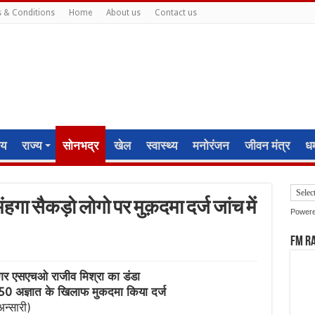
 & Conditions
Home
About us
Contact us
ीय
राज्य
सोनभद्र
खेल
स्वास्थ्य
मनोरंजन
जीवन मंत्र
धर्
ंहगा सैकड़ो लोगो पर मुक़दमा दर्ज जांच में
Power
FM R
िनगर एसएचओ राजीव मिश्रा का डंडा
त 150 अज्ञात के खिलाफ मुकदमा किया दर्ज
न्सारी)