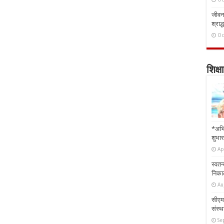
जीवन 
श्राद्
Oc
शिक्षा
*अभि
शुभार
Ap
स्वतन
निकाल
Au
सीएम 
संस्था
Se