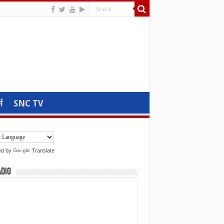
म
SNC TV
ed by
Translate
adio