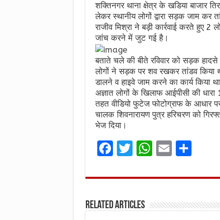
शक्तिनगर थाना क्षेत्र के खडिया बाजार ति
लेकर स्थानीय लोगों द्वारा सड़क जाम कर त
राजीव मिश्रा ने बड़ी कार्रवाई करते हुए 2
जांच करने में जुट गई है।
बताते चले की बीते रविवार को सड़क हादसे
लोगों ने सड़क पर शव रखकर तांडव किया था
डालने व हाइवे जाम करने का कार्य किया थ
अज्ञात लोगों के खिलाफ आईपीसी की धा
तहत वीडियो फुटेज फोटोग्राफ के आधार प
चालक शिवनारायण पुत्र हरिचरण को गिरफ
भेज दिया।
F
T
W
E
S
a
w
h
m
h
ce
it
at
ai
ar
b
te
s
l
e
Related Articles
o
r
A