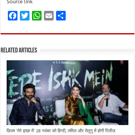
Source link
F
T
W
E
S
a
w
h
m
h
ce
it
at
ai
ar
b
te
s
l
e
Related Articles
o
r
A
o
p
k
p
फ़िल्म ‘तेरे इश्क़ में’ 28 नवंबर को हिन्दी, तमिल और तेलुगु में होगी रिलीज़