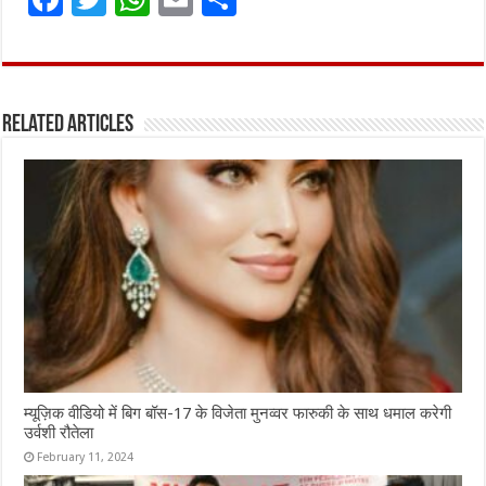
a
w
h
m
h
ce
it
at
ai
ar
b
te
s
l
e
Related Articles
o
r
A
o
p
k
p
म्यूज़िक वीडियो में बिग बॉस-17 के विजेता मुनव्वर फारुकी के साथ धमाल करेगी
उर्वशी रौतेला
February 11, 2024