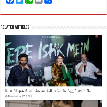
a
w
h
m
h
ce
it
at
ai
ar
b
te
s
l
e
Related Articles
o
r
A
o
p
k
p
फ़िल्म ‘तेरे इश्क़ में’ 28 नवंबर को हिन्दी, तमिल और तेलुगु में होगी रिलीज़
November 27, 2025