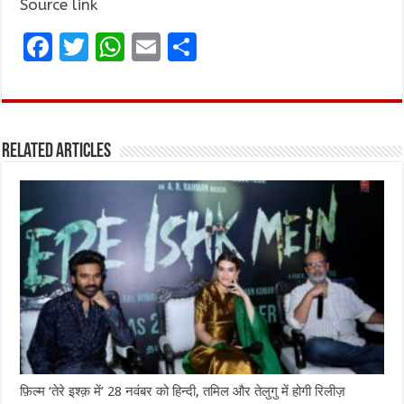
Source link
F
T
W
E
S
a
w
h
m
h
ce
it
at
ai
ar
b
te
s
l
e
Related Articles
o
r
A
o
p
k
p
फ़िल्म ‘तेरे इश्क़ में’ 28 नवंबर को हिन्दी, तमिल और तेलुगु में होगी रिलीज़