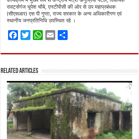
रावर्ट्सगंज भूपेश चौबे, एनटीपीसी की ओर से उप महाप्रबंधक
(सीएसआर) एस पी गुप्ता, राज्य सरकार के अन्य अधिकारीगण एवं
स्थानीय जनप्रतिनिधि उपस्थित रहे ।
F
T
W
E
S
a
w
h
m
h
ce
it
at
ai
ar
b
te
s
l
e
Related Articles
o
r
A
o
p
k
p