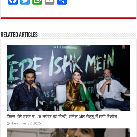
a
w
h
m
h
ce
it
at
ai
ar
b
te
s
l
e
Related Articles
o
r
A
o
p
k
p
फ़िल्म ‘तेरे इश्क़ में’ 28 नवंबर को हिन्दी, तमिल और तेलुगु में होगी रिलीज़
November 27, 2025