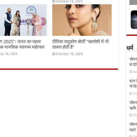
October 14, 2025
ंग 2025”: भारत का पहला
दीपिका पादुकोण बोलीं “खामोशी में भी
तिक मानसिक स्वास्थ्य महोत्सव
ताकत होती है”
धर्म
er 14, 2025
October 10, 2025
जीवन 
से दै
Au
व्रत क
नौ दि
Oc
जीवन 
ऋषि औ
Oc
जीवन 
पहले 
Oc