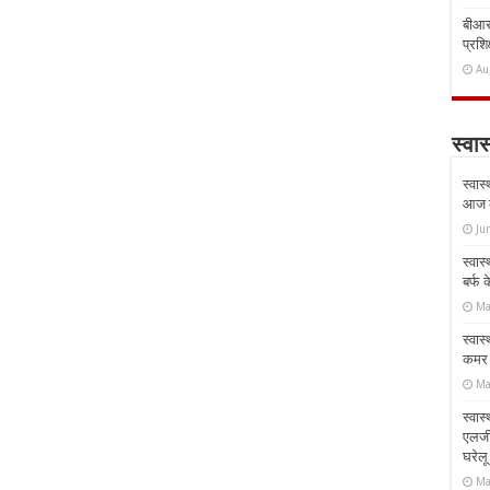
बीआरस
प्रशिक
Au
स्वास
स्वास
आज क
Ju
स्वास
बर्फ
Ma
स्वास
कमर औ
Ma
स्वास
एलर्
घरेल
Ma