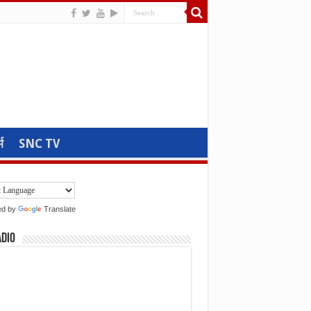
म
SNC TV
ed by
Translate
adio