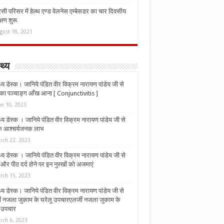
ी परिसर में हेल्थ एण्ड वेलनेस एम्बेसडर का चार दिवसीय
्षण शुरू
gust 18, 2021
्थ्य
्थ्य डेस्क। जानिये पंडित वीर विक्रम नारायण पांडेय जी से
ा पञ्चाङ्ग आँख आना [ Conjunctivitis ]
ne 10, 2023
्थ्य डेस्क । जानिये पंडित वीर विक्रम नारायण पांडेय जी से
 के आश्चर्यजनक लाभ
rch 22, 2023
्थ्य डेस्क । जानिये पंडित वीर विक्रम नारायण पांडेय जी से
र पीठ दर्द होने पर इन नुस्‍खों को अजमाएं
rch 15, 2023
्थ्य डेस्क। जानिये पंडित वीर विक्रम नारायण पांडेय जी से
जी नजला जुकाम के घरेलू उपचारएलर्जी नजला जुकाम के
ू उपचार
rch 6, 2023