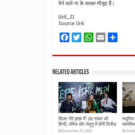
देने वाले ना के बराबर मौजूद हैं।
[ad_2]
Source link
F
T
W
E
S
a
w
h
m
h
ce
it
at
ai
ar
b
te
s
l
e
Related Articles
o
r
A
o
p
k
p
फ़िल्म ‘तेरे इश्क़ में’ 28 नवंबर को
मधुरिमा 
हिन्दी, तमिल और तेलुगु में होगी रिलीज़
क्लासिक
November 27, 2025
Octob