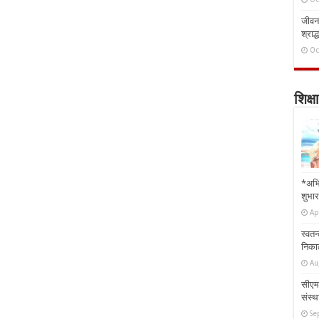
जीवन 
श्राद्
Oc
शिक्षा
*अभि
शुभार
Ap
स्वतन
निकाल
Au
सीएम 
संस्था
Se