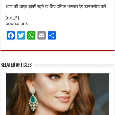
आज की ताज़ा ख़बरें पढ़ने के लिए दैनिक भास्कर ऍप डाउनलोड करें
[ad_2]
Source link
F
T
W
E
S
a
w
h
m
h
ce
it
at
ai
ar
b
te
s
l
e
Related Articles
o
r
A
o
p
k
p