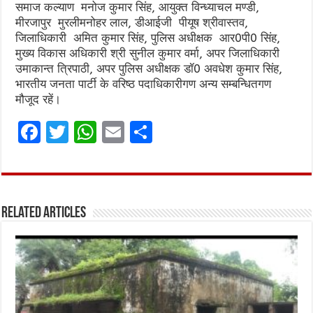
समाज कल्याण मनोज कुमार सिंह, आयुक्त विन्ध्याचल मण्डी,
मीरजापुर मुरलीमनोहर लाल, डीआईजी पीयूष श्रीवास्तव,
जिलाधिकारी अमित कुमार सिंह, पुलिस अधीक्षक आर0पी0 सिंह,
मुख्य विकास अधिकारी श्री सुनील कुमार वर्मा, अपर जिलाधिकारी
उमाकान्त त्रिपाठी, अपर पुलिस अधीक्षक डॉ0 अवधेश कुमार सिंह,
भारतीय जनता पार्टी के वरिष्ठ पदाधिकारीगण अन्य सम्बन्धितगण
मौजूद रहें।
F
T
W
E
S
a
w
h
m
h
ce
it
at
ai
ar
b
te
s
l
e
Related Articles
o
r
A
o
p
k
p