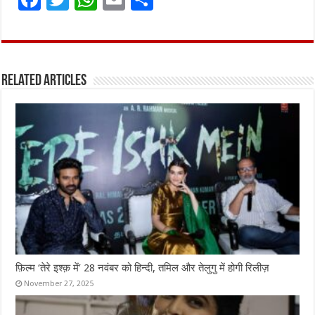
a
w
h
m
h
ce
it
at
ai
ar
b
te
s
l
e
Related Articles
o
r
A
o
p
k
p
फ़िल्म ‘तेरे इश्क़ में’ 28 नवंबर को हिन्दी, तमिल और तेलुगु में होगी रिलीज़
November 27, 2025