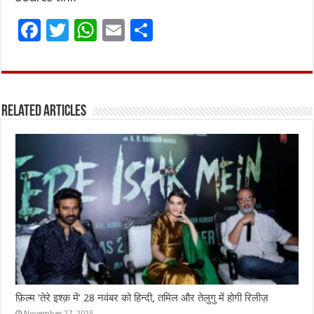
F
T
W
E
S
a
w
h
m
h
ce
it
at
ai
ar
b
te
s
l
e
Related Articles
o
r
A
o
p
k
p
फ़िल्म ‘तेरे इश्क़ में’ 28 नवंबर को हिन्दी, तमिल और तेलुगु में होगी रिलीज़
November 27, 2025