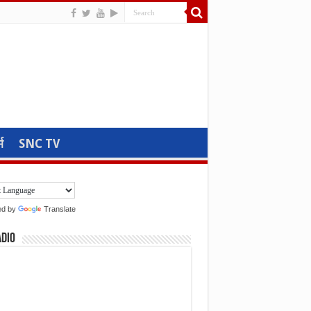
म
SNC TV
ed by
Translate
adio