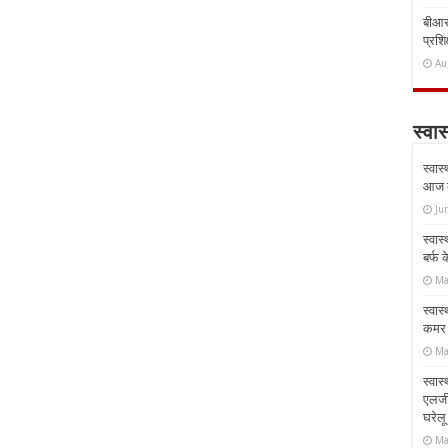
बीआरस
प्रशिक
Au
स्वास
स्वास
आज क
Ju
स्वास
बर्फ
Ma
स्वास
कमर औ
Ma
स्वास
एलर्
घरेल
Ma