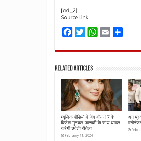
[ad_2]
Source link
F
T
W
E
S
a
w
h
m
h
ce
it
at
ai
ar
b
te
s
l
e
Related Articles
o
r
A
o
p
k
p
म्यूज़िक वीडियो में बिग बॉस-17 के
अंग प्र
विजेता मुनव्वर फारुकी के साथ धमाल
मनोरंज
करेगी उर्वशी रौतेला
Febru
February 11, 2024