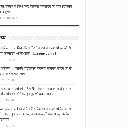
ी परिसर में हेल्थ एण्ड वेलनेस एम्बेसडर का चार दिवसीय
्षण शुरू
gust 18, 2021
्थ्य
्थ्य डेस्क। जानिये पंडित वीर विक्रम नारायण पांडेय जी से
ा पञ्चाङ्ग आँख आना [ Conjunctivitis ]
ne 10, 2023
्थ्य डेस्क । जानिये पंडित वीर विक्रम नारायण पांडेय जी से
 के आश्चर्यजनक लाभ
rch 22, 2023
्थ्य डेस्क । जानिये पंडित वीर विक्रम नारायण पांडेय जी से
र पीठ दर्द होने पर इन नुस्‍खों को अजमाएं
rch 15, 2023
्थ्य डेस्क। जानिये पंडित वीर विक्रम नारायण पांडेय जी से
जी नजला जुकाम के घरेलू उपचारएलर्जी नजला जुकाम के
ू उपचार
rch 6, 2023