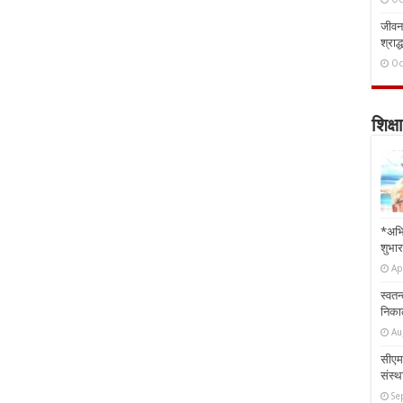
जीवन 
श्राद्
Oc
शिक्षा
*अभि
शुभार
Ap
स्वतन
निकाल
Au
सीएम 
संस्था
Se