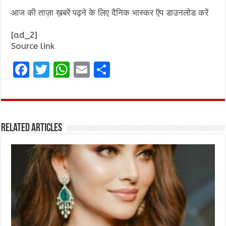
आज की ताज़ा ख़बरें पढ़ने के लिए दैनिक भास्कर ऍप डाउनलोड करें
[ad_2]
Source link
F
T
W
E
S
a
w
h
m
h
ce
it
at
ai
ar
b
te
s
l
e
Related Articles
o
r
A
o
p
k
p