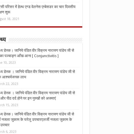
ी परिसर में हेल्थ एण्ड वेलनेस एम्बेसडर का चार दिवसीय
्षण शुरू
gust 18, 2021
्थ्य
्थ्य डेस्क। जानिये पंडित वीर विक्रम नारायण पांडेय जी से
ा पञ्चाङ्ग आँख आना [ Conjunctivitis ]
ne 10, 2023
्थ्य डेस्क । जानिये पंडित वीर विक्रम नारायण पांडेय जी से
 के आश्चर्यजनक लाभ
rch 22, 2023
्थ्य डेस्क । जानिये पंडित वीर विक्रम नारायण पांडेय जी से
र पीठ दर्द होने पर इन नुस्‍खों को अजमाएं
rch 15, 2023
्थ्य डेस्क। जानिये पंडित वीर विक्रम नारायण पांडेय जी से
जी नजला जुकाम के घरेलू उपचारएलर्जी नजला जुकाम के
ू उपचार
rch 6, 2023