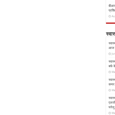
बीआरस
प्रशिक
Au
स्वास
स्वास
आज क
Ju
स्वास
बर्फ
Ma
स्वास
कमर औ
Ma
स्वास
एलर्
घरेल
Ma