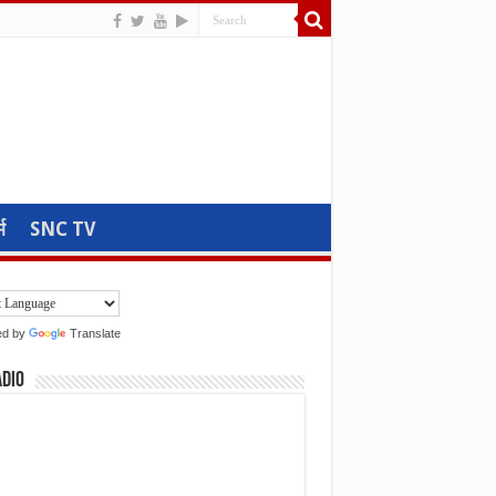
म
SNC TV
ed by
Translate
adio