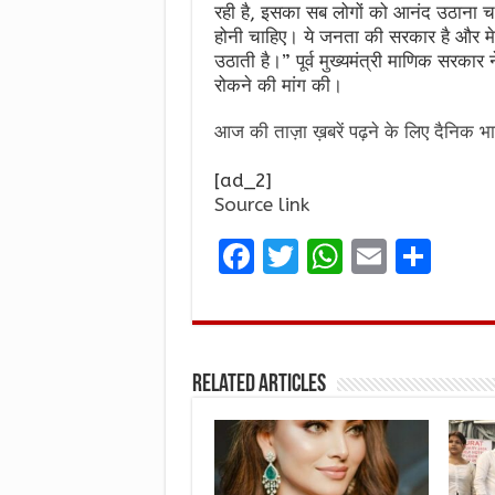
रही है, इसका सब लोगों को आनंद उठाना चा
होनी चाहिए। ये जनता की सरकार है और म
उठाती है।” पूर्व मुख्यमंत्री माणिक सरकार ने म
रोकने की मांग की।
आज की ताज़ा ख़बरें पढ़ने के लिए दैनिक भा
[ad_2]
Source link
F
T
W
E
S
a
w
h
m
h
ce
it
at
ai
ar
b
te
s
l
e
Related Articles
o
r
A
o
p
k
p