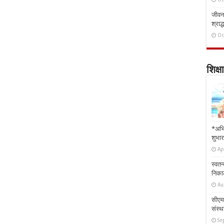
जीवन 
श्राद्
Oc
शिक्षा
*अभि
शुभार
Ap
स्वतन
निकाल
Au
सीएम 
संस्था
Se