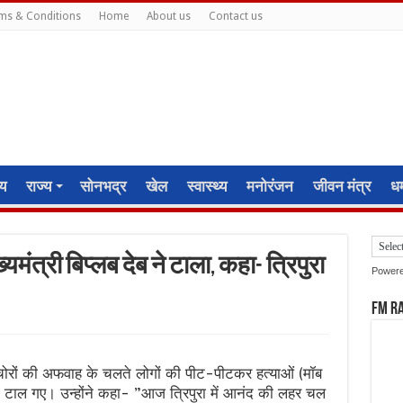
ms & Conditions
Home
About us
Contact us
ीय
राज्य
सोनभद्र
खेल
स्वास्थ्य
मनोरंजन
जीवन मंत्र
धर्
्यमंत्री बिप्लब देब ने टाला, कहा- त्रिपुरा
Power
FM R
 बच्चा चोरों की अफवाह के चलते लोगों की पीट-पीटकर हत्याओं (मॉब
ं को टाल गए। उन्होंने कहा- ”आज त्रिपुरा में आनंद की लहर चल