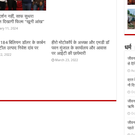
दर्शन नहीं, साफ सुथरा
न दिखागी फिल्म “खूनी आंख”
ary 11, 2024
ं 184 बिलियन डॉलर के कार्बन
हीरो मोटोकॉर्प के अध्यक्ष और एमडी डॉ
धर्म
ील उत्पाद निवेश दांव पर
पवन मुंजाल के कार्यालय और आवास
पर आईटी की छापेमारी
22, 2022
जीवन 
March 23, 2022
से दै
Au
व्रत क
नौ दि
Oc
जीवन 
ऋषि औ
Oc
जीवन 
पहले 
Oc