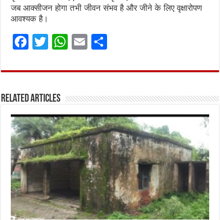
जब आक्सीजन होगा तभी जीवन संभव है और जीने के लिए वृक्षारोपण
आवश्यक है।
F
T
W
E
S
a
w
h
m
h
ce
it
at
ai
ar
b
te
s
l
e
Related Articles
o
r
A
o
p
k
p