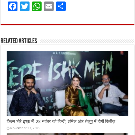
F
T
W
E
S
a
w
h
m
h
ce
it
at
ai
ar
b
te
s
l
e
Related Articles
o
r
A
o
p
k
p
फ़िल्म ‘तेरे इश्क़ में’ 28 नवंबर को हिन्दी, तमिल और तेलुगु में होगी रिलीज़
November 27, 2025