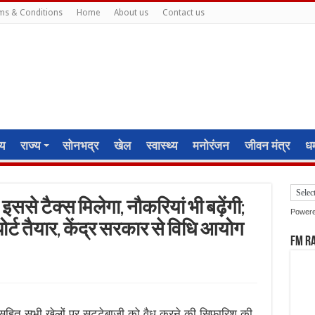
ms & Conditions
Home
About us
Contact us
ीय
राज्य
सोनभद्र
खेल
स्वास्थ्य
मनोरंजन
जीवन मंत्र
धर्
 इससे टैक्स मिलेगा, नौकरियां भी बढ़ेंगी;
Power
रिपोर्ट तैयार, केंद्र सरकार से विधि आयोग
FM R
 सहित सभी खेलों पर सट्‌टेबाजी को वैध करने की सिफारिश की