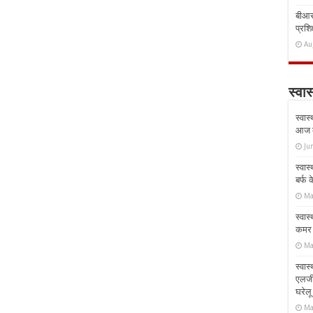
बीआरस
प्रशिक
Au
स्वास
स्वास
आज क
Ju
स्वास
बर्फ
Ma
स्वास
कमर औ
Ma
स्वास
एलर्
घरेल
Ma