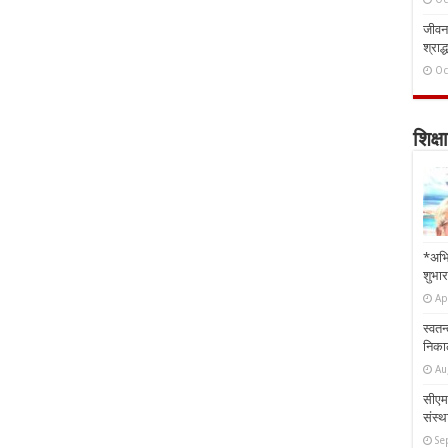
जीवन 
श्राद्
Oc
शिक्षा
*अभि
शुभार
Ap
स्वतन
निकाल
Au
सीएम 
संस्था
Se