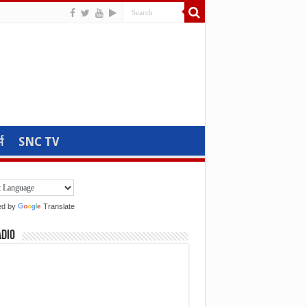
म
SNC TV
ed by
Translate
adio