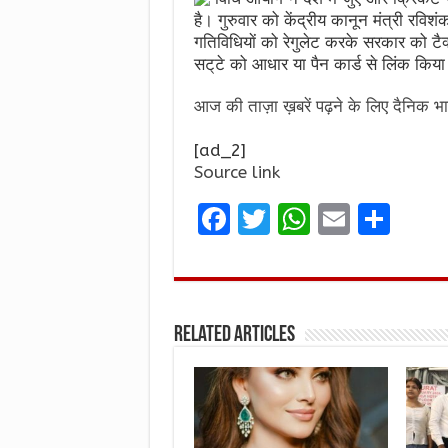
है। गुरुवार को केंद्रीय कानून मंत्री रविशं
गतिविधियाें को रेगुलेट करके सरकार को ट
सट्‌टे को आधार या पैन कार्ड से लिंक किय
आज की ताज़ा ख़बरें पढ़ने के लिए दैनिक भा
[ad_2]
Source link
F
T
W
E
S
a
w
h
m
h
ce
it
at
ai
ar
b
te
s
l
e
Related Articles
o
r
A
o
p
k
p