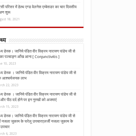
ी परिसर में हेल्थ एण्ड वेलनेस एम्बेसडर का चार दिवसीय
्षण शुरू
gust 18, 2021
्थ्य
्थ्य डेस्क। जानिये पंडित वीर विक्रम नारायण पांडेय जी से
ा पञ्चाङ्ग आँख आना [ Conjunctivitis ]
ne 10, 2023
्थ्य डेस्क । जानिये पंडित वीर विक्रम नारायण पांडेय जी से
 के आश्चर्यजनक लाभ
rch 22, 2023
्थ्य डेस्क । जानिये पंडित वीर विक्रम नारायण पांडेय जी से
र पीठ दर्द होने पर इन नुस्‍खों को अजमाएं
rch 15, 2023
्थ्य डेस्क। जानिये पंडित वीर विक्रम नारायण पांडेय जी से
जी नजला जुकाम के घरेलू उपचारएलर्जी नजला जुकाम के
ू उपचार
rch 6, 2023