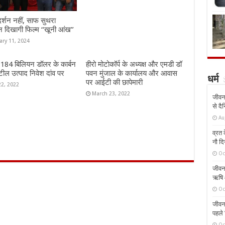
दर्शन नहीं, साफ सुथरा
न दिखागी फिल्म “खूनी आंख”
ary 11, 2024
ं 184 बिलियन डॉलर के कार्बन
हीरो मोटोकॉर्प के अध्यक्ष और एमडी डॉ
ील उत्पाद निवेश दांव पर
पवन मुंजाल के कार्यालय और आवास
धर्म
पर आईटी की छापेमारी
22, 2022
March 23, 2022
जीवन 
से दै
Au
व्रत क
नौ दि
Oc
जीवन 
ऋषि औ
Oc
जीवन 
पहले 
Oc