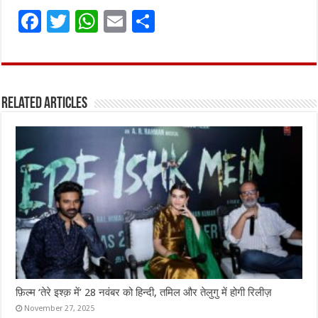
F
T
W
E
S
a
w
h
m
h
ce
it
at
ai
ar
b
te
s
l
e
Related Articles
o
r
A
o
p
k
p
फ़िल्म ‘तेरे इश्क़ में’ 28 नवंबर को हिन्दी, तमिल और तेलुगु में होगी रिलीज़
November 27, 2025