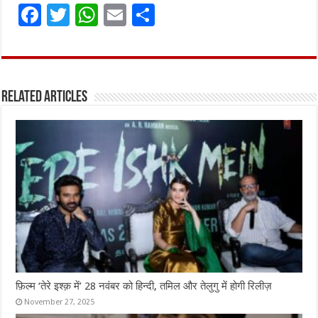
F
T
W
E
S
a
w
h
m
h
ce
it
at
ai
ar
b
te
s
l
e
Related Articles
o
r
A
o
p
k
p
फ़िल्म ‘तेरे इश्क़ में’ 28 नवंबर को हिन्दी, तमिल और तेलुगु में होगी रिलीज़
November 27, 2025