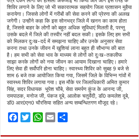
पत्र देकर लोगों का हौसला अफजाई भी किया और आगे इस तरह के
शिविर लगाने के लिए जो भी सकारात्मक सहयोग जिला प्रशासन मुहैया
करायेगा। जिससे लोगों में गरीबों की सेवा करने की प्रेरणा की अलख
जगेगी। उन्होंने कहा कि इस सोनभद्र जिले में खनन का काम होता
है, जिससे बाहर के लोगों को बहुत अधिक सुविधाएं मिलती है, परन्तु
उसके बदले में जिले की तस्वीर नहीं बदल सकी। इसके लिए हम सभी
को मिलकर दुःख-दर्द में समझना चाहिए और उनके अनुसार सेवा
करना तथा उनके जीवन में खुशियां लाना बहुत ही सौभाग्य की बात
है। हम सभी को सेवा भाव के माध्यम से लोगों को दुःख-तकलीफ
साझा करके लोगों को नया जीवन का आयाम दिखाना चाहिए। हमारे
लिए सेवा ही सर्वोपरि होना चाहिए। स्वास्थ्य शिविर को सुबह 9 बजे से
शाम 6 बजे तक आयोजित किया गया, जिसमें जिले के विभिन्न गांवों में
स्वास्थ्य शिविर लगाया गया। इस मौके पर जिलाधिकारी अमित कुमार
सिंह, सदर विधायक भूपेश चौबे, सेवा समर्पण कुंज के आनन्द जी,
रामपाठक, मनोज जी, पंकज दूबे, आलोक चतुर्वेदी, डॉ0 कमलेश दूबे,
डॉ0 आर0एन0 चौरसिया सहित अन्य सम्बन्धितगण मौजूद रहे।
F
T
W
E
S
a
w
h
m
h
ce
it
at
ai
ar