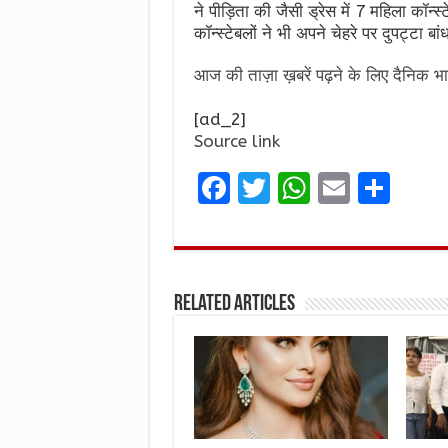
ने पीड़िता की जैसी ड्रेस में 7 महिला कॉन्स
कॉन्स्टेबलों ने भी अपने चेहरे पर दुपट्टा ब
आज की ताज़ा ख़बरें पढ़ने के लिए दैनिक भा
[ad_2]
Source link
F
T
W
E
S
a
w
h
m
h
ce
it
at
ai
ar
b
te
s
l
e
Related Articles
o
r
A
o
p
k
p