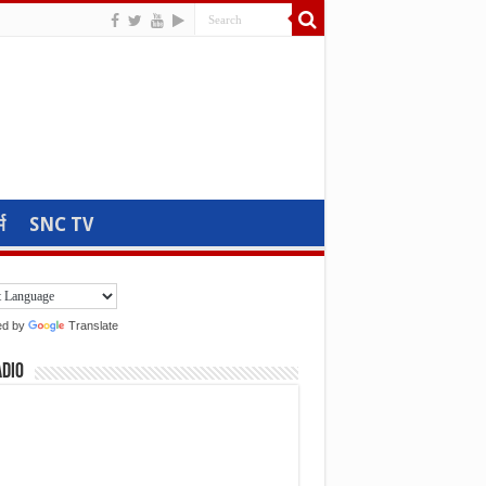
म
SNC TV
ed by
Translate
adio