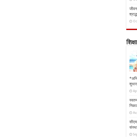
जीवन 
श्राद्
Oc
शिक्षा
*अभि
शुभार
Ap
स्वतन
निकाल
Au
सीएम 
संस्था
Se