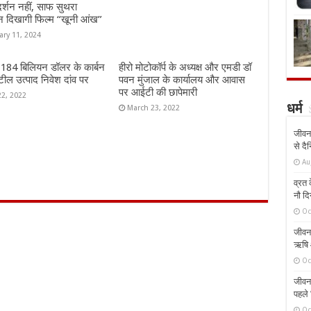
दर्शन नहीं, साफ सुथरा
न दिखागी फिल्म “खूनी आंख”
ary 11, 2024
ं 184 बिलियन डॉलर के कार्बन
हीरो मोटोकॉर्प के अध्यक्ष और एमडी डॉ
ील उत्पाद निवेश दांव पर
पवन मुंजाल के कार्यालय और आवास
पर आईटी की छापेमारी
22, 2022
धर्म
March 23, 2022
जीवन 
से दै
Au
व्रत क
नौ दि
Oc
जीवन 
ऋषि औ
Oc
जीवन 
पहले 
Oc