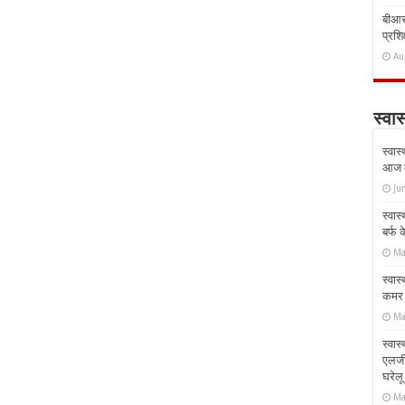
बीआरस
प्रशिक
Au
स्वास
स्वास
आज क
Ju
स्वास
बर्फ
Ma
स्वास
कमर औ
Ma
स्वास
एलर्
घरेल
Ma