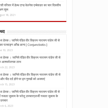
ी परिसर में हेल्थ एण्ड वेलनेस एम्बेसडर का चार दिवसीय
्षण शुरू
gust 18, 2021
्थ्य
्थ्य डेस्क। जानिये पंडित वीर विक्रम नारायण पांडेय जी से
ा पञ्चाङ्ग आँख आना [ Conjunctivitis ]
ne 10, 2023
्थ्य डेस्क । जानिये पंडित वीर विक्रम नारायण पांडेय जी से
 के आश्चर्यजनक लाभ
rch 22, 2023
्थ्य डेस्क । जानिये पंडित वीर विक्रम नारायण पांडेय जी से
र पीठ दर्द होने पर इन नुस्‍खों को अजमाएं
rch 15, 2023
्थ्य डेस्क। जानिये पंडित वीर विक्रम नारायण पांडेय जी से
जी नजला जुकाम के घरेलू उपचारएलर्जी नजला जुकाम के
ू उपचार
rch 6, 2023