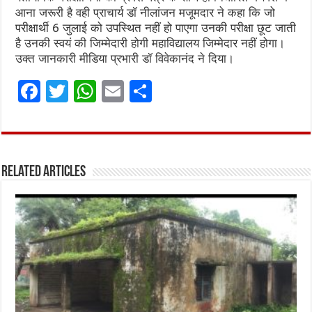
आना जरूरी है वही प्राचार्य डॉ नीलांजन मजूमदार ने कहा कि जो
परीक्षार्थी 6 जुलाई को उपस्थित नहीं हो पाएगा उनकी परीक्षा छूट जाती
है उनकी स्वयं की जिम्मेदारी होगी महाविद्यालय जिम्मेदार नहीं होगा।
उक्त जानकारी मीडिया प्रभारी डॉ विवेकानंद ने दिया।
F
T
W
E
S
a
w
h
m
h
ce
it
at
ai
ar
b
te
s
l
e
Related Articles
o
r
A
o
p
k
p